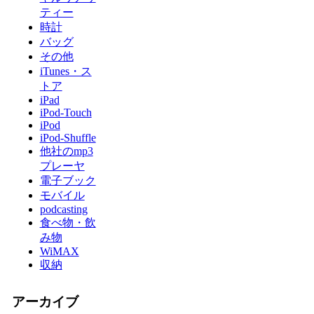
ティー
時計
バッグ
その他
iTunes・ス
トア
iPad
iPod-Touch
iPod
iPod-Shuffle
他社のmp3
プレーヤ
電子ブック
モバイル
podcasting
食べ物・飲
み物
WiMAX
収納
アーカイブ