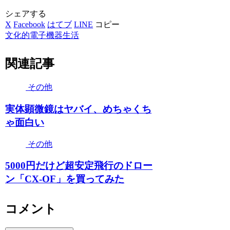
シェアする
X
Facebook
はてブ
LINE
コピー
文化的電子機器生活
関連記事
その他
実体顕微鏡はヤバイ、めちゃくち
ゃ面白い
その他
5000円だけど超安定飛行のドロー
ン「CX-OF」を買ってみた
コメント