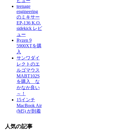
ビュー
teenage
engineering
のミキサー
EP-136 K.O.
sidekick レビ
ュー
Ryzen 9
5900XTを購
入
サンワダイ
レクトのエ
ルゴマウス
MABT102S
を購入 な
かなか良い
～！
15インチ
MacBook Air
(M5) が到着
人気の記事