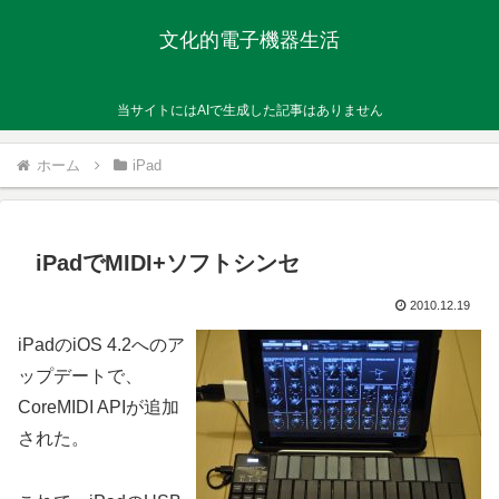
文化的電子機器生活
当サイトにはAIで生成した記事はありません
ホーム
iPad
iPadでMIDI+ソフトシンセ
2010.12.19
iPadのiOS 4.2へのア
ップデートで、
CoreMIDI APIが追加
された。