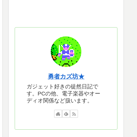
勇者カズ坊★
ガジェット好きの徒然日記で
す。PCの他、電子楽器やオー
ディオ関係など扱います。