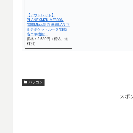
【アウトレット】
PLANEXMZK-MF300N
(300Mbps対応 無線LAN マ
ルチポケットルータ/自動
省エネ機能…
価格：2,580円（税込、送
料別）
パソコン
スポ