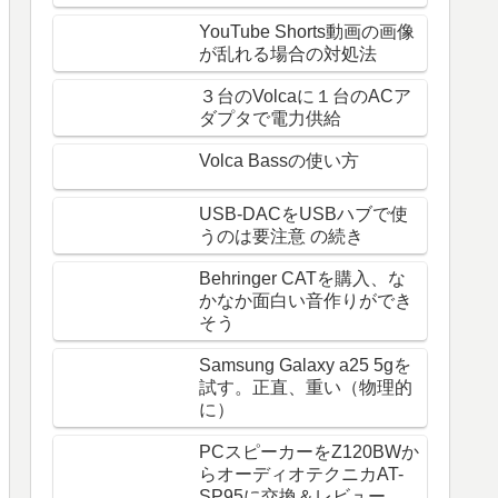
YouTube Shorts動画の画像
が乱れる場合の対処法
３台のVolcaに１台のACア
ダプタで電力供給
Volca Bassの使い方
USB-DACをUSBハブで使
うのは要注意 の続き
Behringer CATを購入、な
かなか面白い音作りができ
そう
Samsung Galaxy a25 5gを
試す。正直、重い（物理的
に）
PCスピーカーをZ120BWか
らオーディオテクニカAT-
SP95に交換＆レビュー