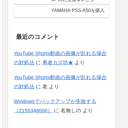
YAMAHA PSS-A50を購入
最近のコメント
YouTube Shorts動画の画像が乱れる場合
の対処法
に
勇者カズ坊★
より
YouTube Shorts動画の画像が乱れる場合
の対処法
に
老
より
Windowsでバックアップが失敗する
（2155348000）
に
名無しの
より