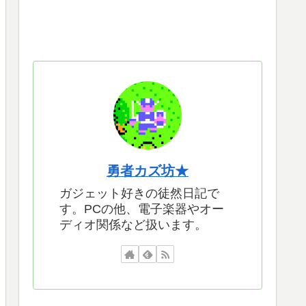
勇者カズ坊★
ガジェット好きの徒然日記で
す。PCの他、電子楽器やオー
ディオ関係など扱います。