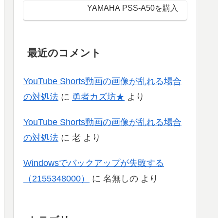
YAMAHA PSS-A50を購入
最近のコメント
YouTube Shorts動画の画像が乱れる場合
の対処法
に
勇者カズ坊★
より
YouTube Shorts動画の画像が乱れる場合
の対処法
に
老
より
Windowsでバックアップが失敗する
（2155348000）
に
名無しの
より