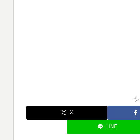
シ
X
LINE