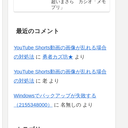
超いまさら カシオ「メモ
プリ」
最近のコメント
YouTube Shorts動画の画像が乱れる場合
の対処法
に
勇者カズ坊★
より
YouTube Shorts動画の画像が乱れる場合
の対処法
に
老
より
Windowsでバックアップが失敗する
（2155348000）
に
名無しの
より