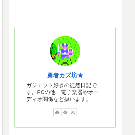
勇者カズ坊★
ガジェット好きの徒然日記で
す。PCの他、電子楽器やオー
ディオ関係など扱います。