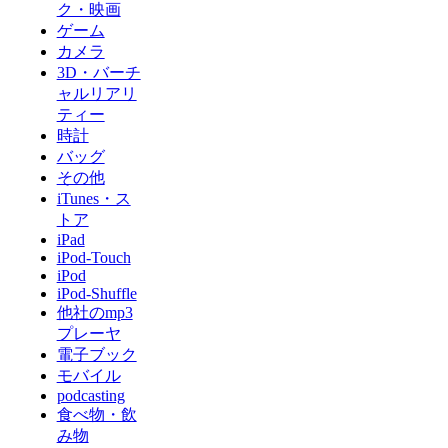
ク・映画
ゲーム
カメラ
3D・バーチ
ャルリアリ
ティー
時計
バッグ
その他
iTunes・ス
トア
iPad
iPod-Touch
iPod
iPod-Shuffle
他社のmp3
プレーヤ
電子ブック
モバイル
podcasting
食べ物・飲
み物