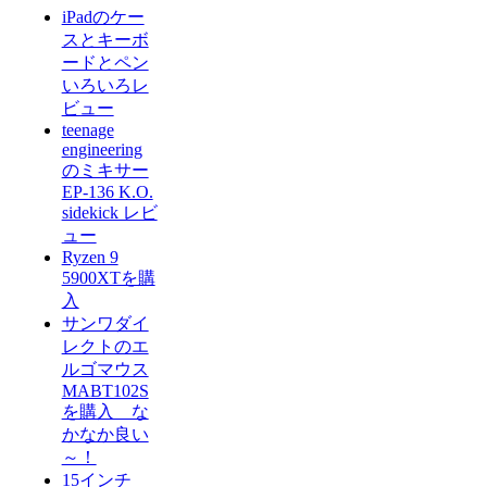
iPadのケー
スとキーボ
ードとペン
いろいろレ
ビュー
teenage
engineering
のミキサー
EP-136 K.O.
sidekick レビ
ュー
Ryzen 9
5900XTを購
入
サンワダイ
レクトのエ
ルゴマウス
MABT102S
を購入 な
かなか良い
～！
15インチ