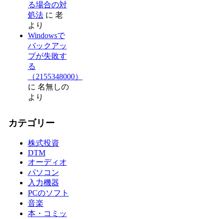
る場合の対
処法
に
老
より
Windowsで
バックアッ
プが失敗す
る
（2155348000）
に
名無しの
より
カテゴリー
株式投資
DTM
オーディオ
パソコン
入力機器
PCのソフト
音楽
本・コミッ