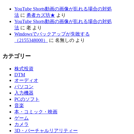
YouTube Shorts動画の画像が乱れる場合の対処
法
に
勇者カズ坊★
より
YouTube Shorts動画の画像が乱れる場合の対処
法
に
老
より
Windowsでバックアップが失敗する
（2155348000）
に
名無しの
より
カテゴリー
株式投資
DTM
オーディオ
パソコン
入力機器
PCのソフト
音楽
本・コミック・映画
ゲーム
カメラ
3D・バーチャルリアリティー