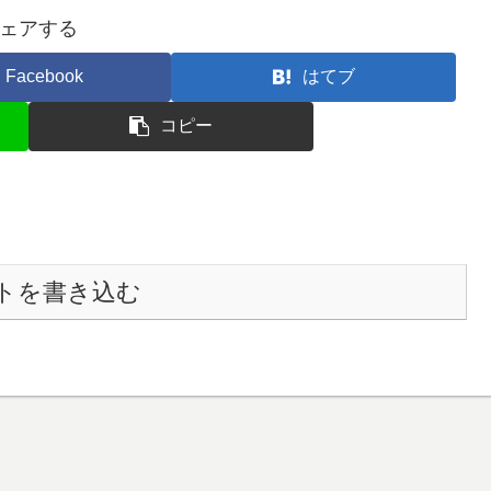
ェアする
調
節
Facebook
はてブ
に
コピー
は
上
下
矢
印
トを書き込む
キ
ー
を
使
っ
て