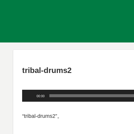
tribal-drums2
音
00:00
声
プ
“tribal-drums2”。
レ
ー