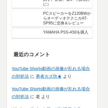
に）
PCスピーカーをZ120BWか
らオーディオテクニカAT-
SP95に交換＆レビュー
YAMAHA PSS-A50を購入
最近のコメント
YouTube Shorts動画の画像が乱れる場合
の対処法
に
勇者カズ坊★
より
YouTube Shorts動画の画像が乱れる場合
の対処法
に
老
より