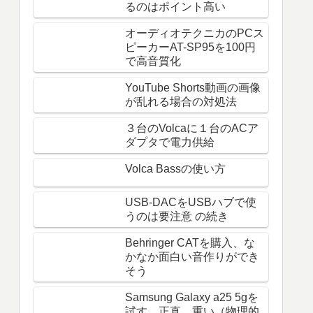
るのはポイント高い
オーディオテクニカのPCス
ピーカーAT-SP95を100円
で高音質化
YouTube Shorts動画の画像
が乱れる場合の対処法
３台のVolcaに１台のACア
ダプタで電力供給
Volca Bassの使い方
USB-DACをUSBハブで使
うのは要注意 の続き
Behringer CATを購入、な
かなか面白い音作りができ
そう
Samsung Galaxy a25 5gを
試す。正直、重い（物理的