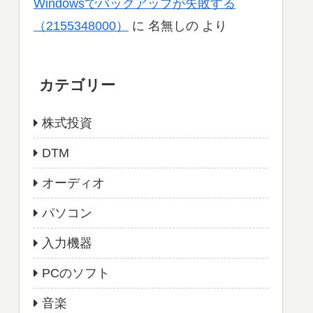
Windowsでバックアップが失敗する
（2155348000）
に
名無しの
より
カテゴリー
株式投資
DTM
オーディオ
パソコン
入力機器
PCのソフト
音楽