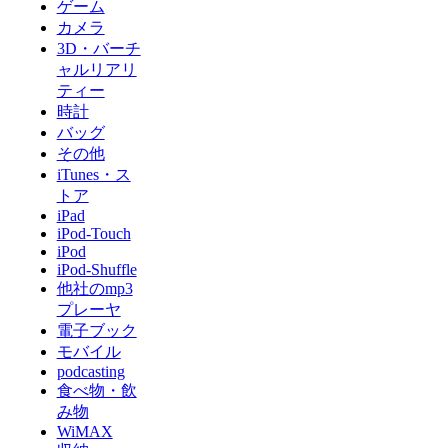
ゲーム
カメラ
3D・バーチ
ャルリアリ
ティー
時計
バッグ
その他
iTunes・ス
トア
iPad
iPod-Touch
iPod
iPod-Shuffle
他社のmp3
プレーヤ
電子ブック
モバイル
podcasting
食べ物・飲
み物
WiMAX