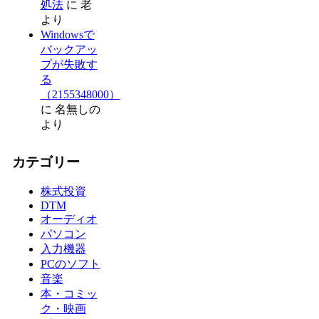
処法
に
老
より
Windowsで
バックアッ
プが失敗す
る
（2155348000）
に
名無しの
より
カテゴリー
株式投資
DTM
オーディオ
パソコン
入力機器
PCのソフト
音楽
本・コミッ
ク・映画