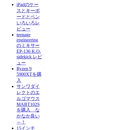
iPadのケー
スとキーボ
ードとペン
いろいろレ
ビュー
teenage
engineering
のミキサー
EP-136 K.O.
sidekick レビ
ュー
Ryzen 9
5900XTを購
入
サンワダイ
レクトのエ
ルゴマウス
MABT102S
を購入 な
かなか良い
～！
15インチ