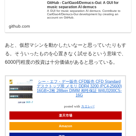
GitHub - CarlGao4/Demucs-Gui: A GUI for
music separation AI demucs
A GUI for music separation AI demucs. Contribute to
CarlGao4/Demucs-Gui development by creating an
account on GitHub.
github.com
あと、仮想マシンを動かしたいなーと思っていたりもす
る。そういったものを心置きなく試せるという意味で、
6000円程度の投資は十分価値があると思っている。
シー・エフ・デー販売 CFD販売 CFD Standard
デスクトップ用 メモリ DDR4 3200 (PC4-25600)
16GB×2枚 288pin DIMM 相性保証 W4U3200CS-
16G
posted with
カエレバ
楽天市場
Amazon