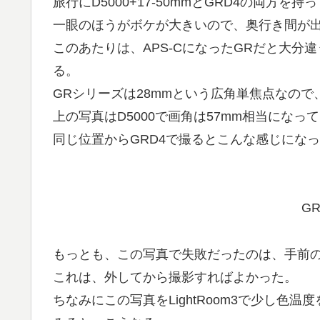
旅行にD5000+17-50mmとGRD4の両
一眼のほうがボケが大きいので、奥行き間が
このあたりは、APS-CになったGRだと大分
る。
GRシリーズは28mmという広角単焦点なの
上の写真はD5000で画角は57mm相当になっ
同じ位置からGRD4で撮るとこんな感じにな
GR 
もっとも、この写真で失敗だったのは、手前
これは、外してから撮影すればよかった。
ちなみにこの写真をLightRoom3で少し