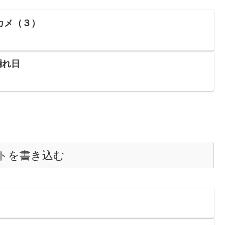
カメ（３）
漏れ日
トを書き込む