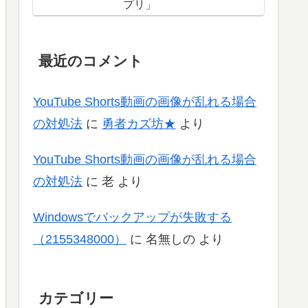
プリ」
最近のコメント
YouTube Shorts動画の画像が乱れる場合
の対処法
に
勇者カズ坊★
より
YouTube Shorts動画の画像が乱れる場合
の対処法
に
老
より
Windowsでバックアップが失敗する
（2155348000）
に
名無しの
より
カテゴリー