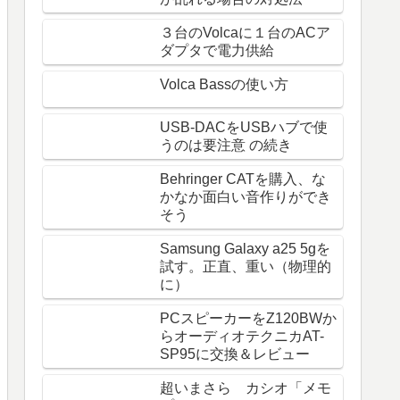
３台のVolcaに１台のACア
ダプタで電力供給
Volca Bassの使い方
USB-DACをUSBハブで使
うのは要注意 の続き
Behringer CATを購入、な
かなか面白い音作りができ
そう
Samsung Galaxy a25 5gを
試す。正直、重い（物理的
に）
PCスピーカーをZ120BWか
らオーディオテクニカAT-
SP95に交換＆レビュー
超いまさら カシオ「メモ