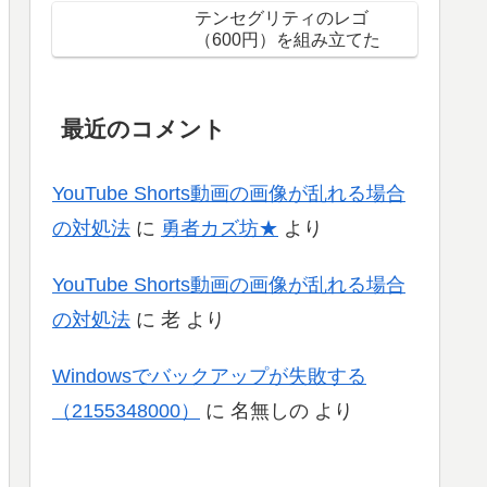
テンセグリティのレゴ
（600円）を組み立てた
最近のコメント
YouTube Shorts動画の画像が乱れる場合
の対処法
に
勇者カズ坊★
より
YouTube Shorts動画の画像が乱れる場合
の対処法
に
老
より
Windowsでバックアップが失敗する
（2155348000）
に
名無しの
より