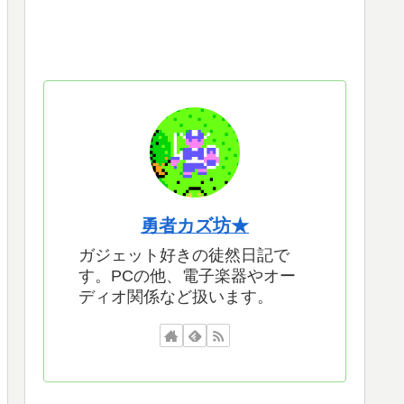
勇者カズ坊★
ガジェット好きの徒然日記で
す。PCの他、電子楽器やオー
ディオ関係など扱います。