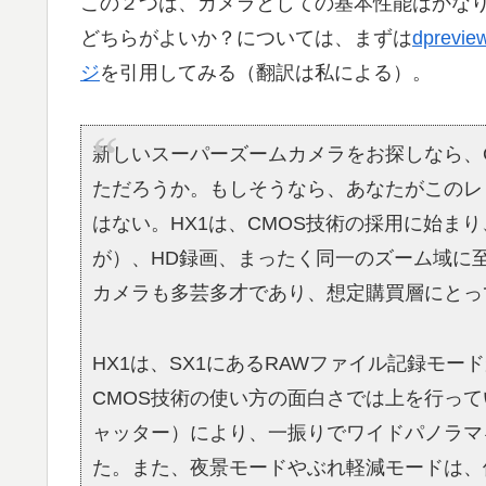
この２つは、カメラとしての基本性能はかな
どちらがよいか？については、まずは
dprev
ジ
を引用してみる（翻訳は私による）。
新しいスーパーズームカメラをお探しなら、Ca
ただろうか。もしそうなら、あなたがこのレ
はない。HX1は、CMOS技術の採用に始ま
が）、HD録画、まったく同一のズーム域に至
カメラも多芸多才であり、想定購買層にとっ
HX1は、SX1にあるRAWファイル記録モー
CMOS技術の使い方の面白さでは上を行ってい
ャッター）により、一振りでワイドパノラマ
た。また、夜景モードやぶれ軽減モードは、