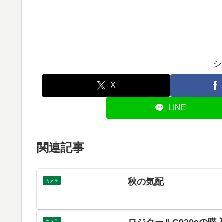
シ
X
LINE
関連記事
秋の気配
カメラ
ロジクールC930eの
カメラ