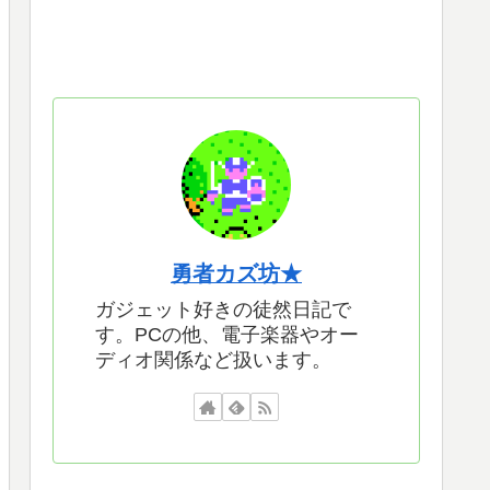
勇者カズ坊★
ガジェット好きの徒然日記で
す。PCの他、電子楽器やオー
ディオ関係など扱います。