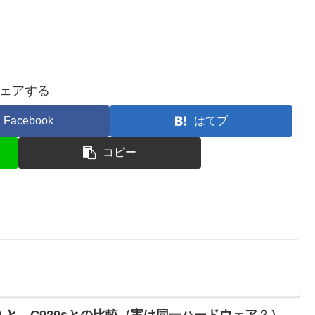
ェアする
Facebook
はてブ
コピー
購入と、C920sとの比較（実は同一ハードウェア？）