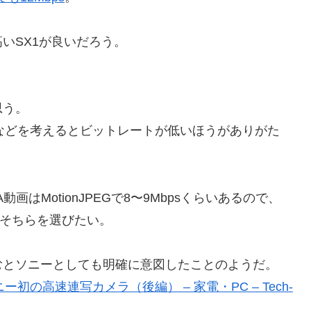
いSX1が良いだろう。
思う。
などを考えるとビットレートが低いほうがありがた
のVGA動画はMotionJPEGで8〜9Mbpsくらいあるので、
るならそちらを選びたい。
むとソニーとしても明確に意図したことのようだ。
の高速連写カメラ（後編） – 家電・PC – Tech-