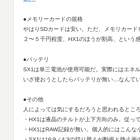
●メモリーカードの規格
やはりSDカードは安い。ただ、メモリカード
２〜５千円程度、HX1のほうが割高、という
●バッテリ
SX1は単三電池が使用可能だ。実際にはエネ
いざ使おうとしたらバッテリが無い…なんて
●その他
人によっては気にするだろうと思われるとこ
・HX1は液晶のチルトが上下方向のみ。従っ
・HX1はRAW記録が無い。個人的にはこん
・SX1は16:9／4:3の切り替えが動画と静