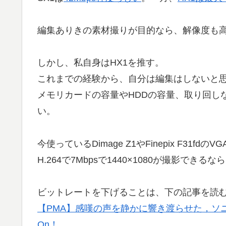
編集ありきの素材撮りが目的なら、解像度も高
しかし、私自身はHX1を推す。
これまでの経験から、自分は編集はしないと
メモリカードの容量やHDDの容量、取り回し
い。
今使っているDimage Z1やFinepix F31fd
H.264で7Mbpsで1440×1080が撮影でき
ビットレートを下げることは、下の記事を読
【PMA】感嘆の声を静かに響き渡らせた，ソニー初
On！