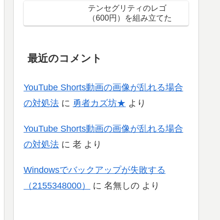
テンセグリティのレゴ
（600円）を組み立てた
最近のコメント
YouTube Shorts動画の画像が乱れる場合
の対処法
に
勇者カズ坊★
より
YouTube Shorts動画の画像が乱れる場合
の対処法
に
老
より
Windowsでバックアップが失敗する
（2155348000）
に
名無しの
より