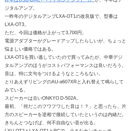
ジタルアンプ。
一昨年のデジタルアンプLXA-OT1の改良版で、型番は
LXA-OT3。
ただ、今回は価格が上がって3,700円。
電源アダプターがグレードアップしたらしいが、ちょっと
悩ましい価格ではある。
LXA-OT1を買い逃していたので買ってみたが、中華デジ
タルアンプのほうがコストパフォーマンスは良いだろう。
音は、特に文句をつけるようなところもない。
とりあえずリビングのAU-α607XRと入れ替えて鳴らして
みている。
スピーカーは古いONKYO D-502A。
最初、「何だこのフワフワした音は！？」と思ったら、片
方のスピーカーを逆相で接続していたというのは内緒だ。
きちんとつなげば、何不自由ない音が出る。
LXU-OT2とLXA-OT1とPCで、小さなナンチャッテ