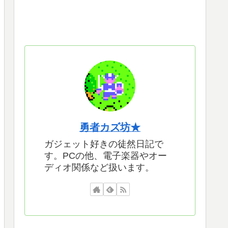
勇者カズ坊★
ガジェット好きの徒然日記で
す。PCの他、電子楽器やオー
ディオ関係など扱います。