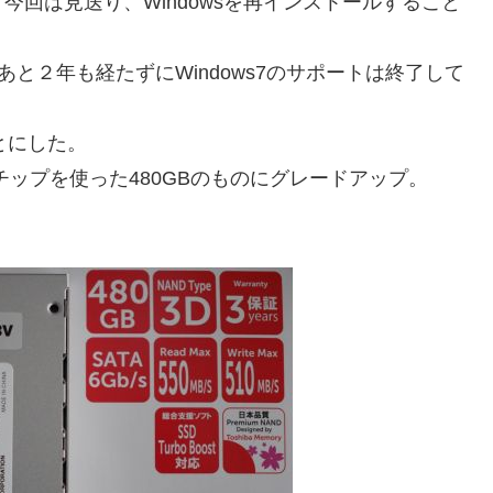
回は見送り、Windowsを再インストールすること
、あと２年も経たずにWindows7のサポートは終了して
ことにした。
東芝製チップを使った480GBのものにグレードアップ。