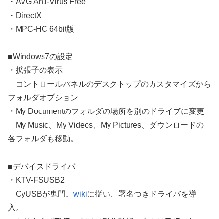
・AVG Anti-Virus Free
・DirectX
・MPC-HC 64bit版
■Windows7の設定
・拡張子の表示
コントロールパネルのデスクトップのカスタマイズから
フォルダオプション
・My Documentのフォルダの場所を別のドライブに変更
My Music、My Videos、My Pictures、ダウンロードの
各フォルダも移動。
■デバイスドライバ
・KTV-FSUSB2
CyUSBが鬼門。
wiki
に従い、署名つきドライバを導
入。