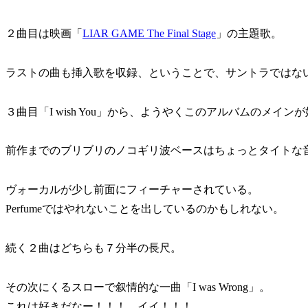
２曲目は映画「
LIAR GAME The Final Stage
」の主題歌。
ラストの曲も挿入歌を収録、ということで、サントラではな
３曲目「I wish You」から、ようやくこのアルバムのメイン
前作までのブリブリのノコギリ波ベースはちょっとタイトな
ヴォーカルが少し前面にフィーチャーされている。
Perfumeではやれないことを出しているのかもしれない。
続く２曲はどちらも７分半の長尺。
その次にくるスローで叙情的な一曲「I was Wrong」。
これは好きだなー！！！ イイ！！！