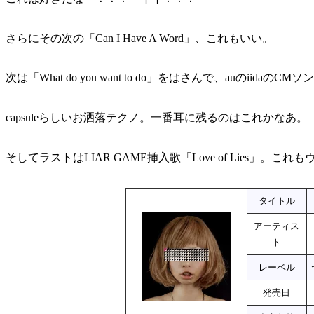
さらにその次の「Can I Have A Word」、これもいい。
次は「What do you want to do」をはさんで、auのiidaのC
capsuleらしいお洒落テクノ。一番耳に残るのはこれかなあ。
そしてラストはLIAR GAME挿入歌「Love of Lies」。こ
タイトル
アーティス
ト
レーベル
発売日