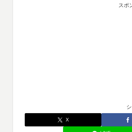
スポ
シ
X