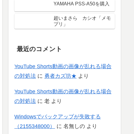
YAMAHA PSS-A50を購入
超いまさら カシオ「メモ
プリ」
最近のコメント
YouTube Shorts動画の画像が乱れる場合
の対処法
に
勇者カズ坊★
より
YouTube Shorts動画の画像が乱れる場合
の対処法
に
老
より
Windowsでバックアップが失敗する
（2155348000）
に
名無しの
より