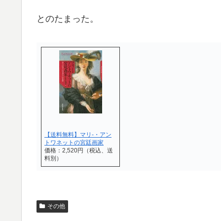
とのたまった。
【送料無料】マリ-・アン
トワネットの宮廷画家
価格：2,520円（税込、送
料別）
その他