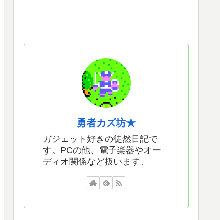
勇者カズ坊★
ガジェット好きの徒然日記で
す。PCの他、電子楽器やオー
ディオ関係など扱います。