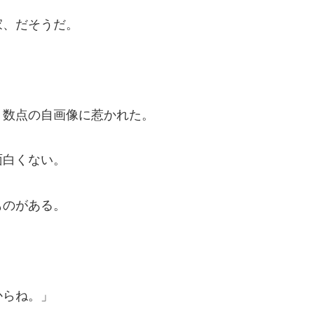
家、だそうだ。
、数点の自画像に惹かれた。
面白くない。
ものがある。
からね。」