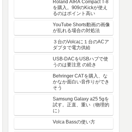
Roland AIRA Compact T-8
を購入。909のKickが使え
るのはポイント高い
YouTube Shorts動画の画像
が乱れる場合の対処法
３台のVolcaに１台のACア
ダプタで電力供給
USB-DACをUSBハブで使
うのは要注意 の続き
Behringer CATを購入、な
かなか面白い音作りができ
そう
Samsung Galaxy a25 5gを
試す。正直、重い（物理的
に）
Volca Bassの使い方