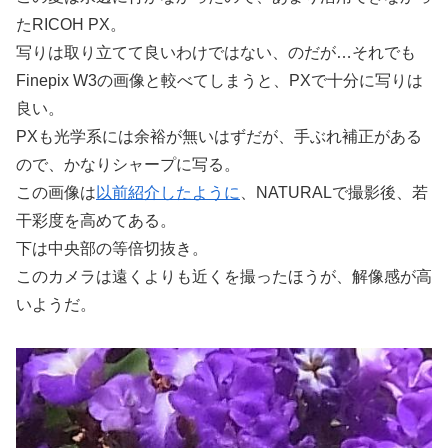
たRICOH PX。
写りは取り立てて良いわけではない、のだが…それでも
Finepix W3の画像と較べてしまうと、PXで十分に写りは
良い。
PXも光学系には余裕が無いはずだが、手ぶれ補正がある
ので、かなりシャープに写る。
この画像は
以前紹介したように
、NATURALで撮影後、若
干彩度を高めてある。
下は中央部の等倍切抜き。
このカメラは遠くよりも近くを撮ったほうが、解像感が高
いようだ。