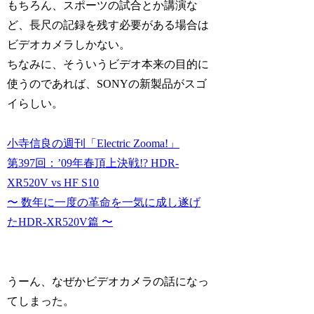
もちろん、スポーツの試合とか講演な
ど、長尺の記録を残す必要がある場合は
ビデオカメラしかない。
ちなみに、そういうビデオ本来の目的に
使うのであれば、SONYの新製品がスゴ
イらしい。
小寺信良の週刊「Electric Zooma!」
第397回：’09年春頂上決戦!? HDR-
XR520V vs HF S10
〜 数年に一度の革命を一気に成し遂げ
たHDR-XR520V篇 〜
うーん、なぜかビデオカメラの話になっ
てしまった。