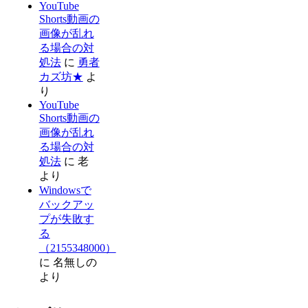
YouTube
Shorts動画の
画像が乱れ
る場合の対
処法
に
勇者
カズ坊★
よ
り
YouTube
Shorts動画の
画像が乱れ
る場合の対
処法
に
老
より
Windowsで
バックアッ
プが失敗す
る
（2155348000）
に
名無しの
より