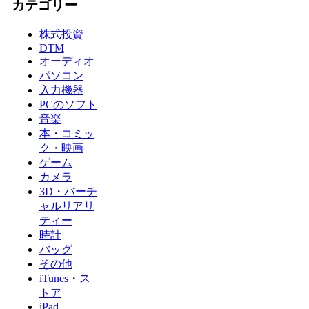
カテゴリー
株式投資
DTM
オーディオ
パソコン
入力機器
PCのソフト
音楽
本・コミッ
ク・映画
ゲーム
カメラ
3D・バーチ
ャルリアリ
ティー
時計
バッグ
その他
iTunes・ス
トア
iPad