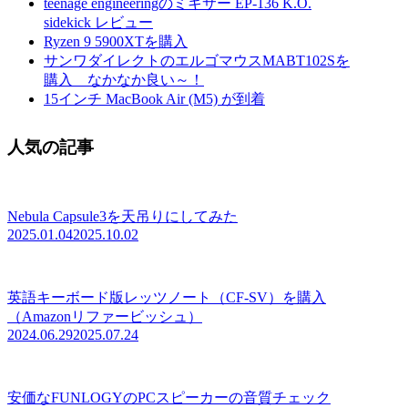
teenage engineeringのミキサー EP-136 K.O.
sidekick レビュー
Ryzen 9 5900XTを購入
サンワダイレクトのエルゴマウスMABT102Sを
購入 なかなか良い～！
15インチ MacBook Air (M5) が到着
人気の記事
Nebula Capsule3を天吊りにしてみた
2025.01.04
2025.10.02
英語キーボード版レッツノート（CF-SV）を購入
（Amazonリファービッシュ）
2024.06.29
2025.07.24
安価なFUNLOGYのPCスピーカーの音質チェック