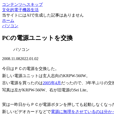
コンテンツへスキップ
文化的電子機器生活
当サイトにはAIで生成した記事はありません
ホーム
パソコン
PCの電源ユニットを交換
パソコン
2008.11.08
2022.01.02
今日はＰＣの電源を交換した。
新しい電源ユニットは玄人志向のKRPW-560W。
古い電源を買ったのは
2005年4月
だったので、3年半ぶりの交
写真は左がKRPW-560W、右が旧電源のSei Lite。
実は一昨日からＰＣが電源ボタンを押しても起動しなくなっ
新しいビデオカードなどで
電源に無理をさせているのは分か