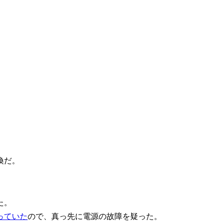
換だ。
た。
っていた
ので、真っ先に電源の故障を疑った。