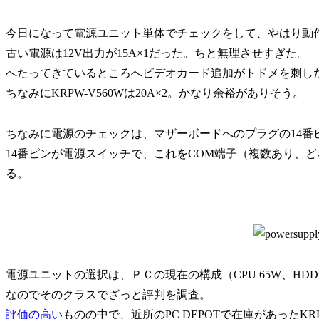
今日になって電源ユニット単体でチェックをして、やはり動
古い電源は12V出力が15A×1だった。ちと無理させすぎた。
へたってきているところへビデオカード追加がトドメを刺し
ちなみにKRPW-V560Wは20A×2。かなり余裕がありそう。
ちなみに電源のチェックは、マザーボードへのプラグの14番
14番ピンが電源スイッチで、これをCOM端子（複数あり、
る。
電源ユニットの選択は、ＰＣの現在の構成（CPU 65W、HDD×3
なのでそのクラスでざっと評判を調査。
評価の高い
ものの中で、近所のPC DEPOTで在庫があったKRP