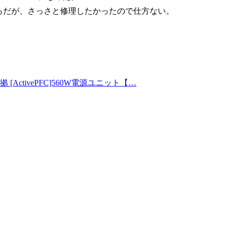
たところだが、さっさと修理したかったので仕方ない。
9準拠 [ActivePFC]560W電源ユニット【…